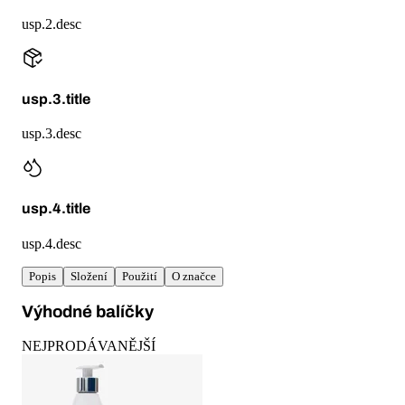
usp.2.desc
usp.3.title
usp.3.desc
usp.4.title
usp.4.desc
Popis
Složení
Použití
O značce
Výhodné balíčky
NEJPRODÁVANĚJŠÍ