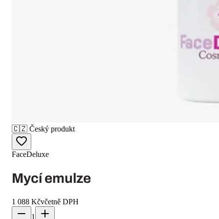
🇨🇿
Český produkt
FaceDeluxe
Mycí emulze
1 088 Kč
včetně DPH
1