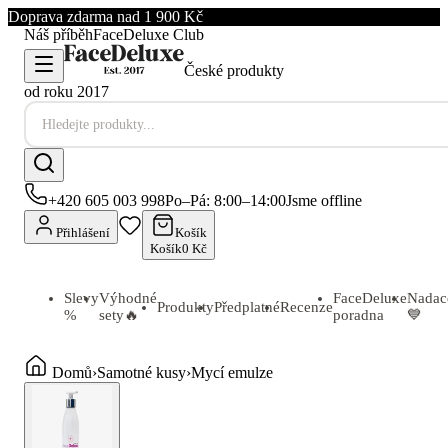
Doprava zdarma nad 1 900 Kč
Náš příběh
FaceDeluxe Club
České produkty
od roku 2017
+420 605 003 998
Po–Pá: 8:00–14:00
Jsme offline
Přihlášení
Košík
Košík
0 Kč
Slevy
Výhodné
FaceDeluxe
Nadac
Produkty
Předplatné
Recenze
%
sety
🔥
poradna
💙
Domů
›
Samotné kusy
›
Mycí emulze