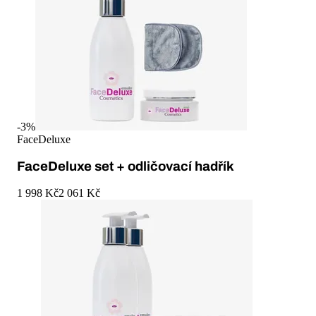
-
3
%
FaceDeluxe
FaceDeluxe set + odličovací hadřík
1 998 Kč
2 061 Kč