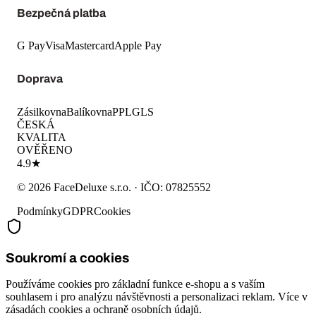
Bezpečná platba
G Pay
Visa
Mastercard
Apple Pay
Doprava
Zásilkovna
Balíkovna
PPL
GLS
ČESKÁ
KVALITA
OVĚŘENO
4.9★
©
2026
FaceDeluxe s.r.o.
· IČO:
07825552
Podmínky
GDPR
Cookies
Soukromí a cookies
Používáme cookies pro základní funkce e-shopu a s vaším
souhlasem i pro analýzu návštěvnosti a personalizaci reklam. Více v
zásadách cookies
a
ochraně osobních údajů
.