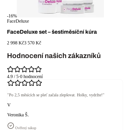
-
16
%
FaceDeluxe
FaceDeluxe set – šestiměsíční kúra
2 998 Kč
3 570 Kč
Hodnocení našich zákazníků
4.9
/ 5
·
0
hodnocení
"
Po 2,5 měsících se pleť začala zlepšovat. Holky, vydržte!
"
V
Veronika Š.
Ověřený nákup