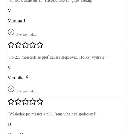
"
43 let, s akné od 13. FaceDeluxe funguje. Děkuji!
"
M
Martina J.
Ověřený nákup
"
Po 2,5 měsících se pleť začala zlepšovat. Holky, vydržte!
"
V
Veronika Š.
Ověřený nákup
"
Výsledek po měsíci a půl. Jsem více než spokojená!
"
D