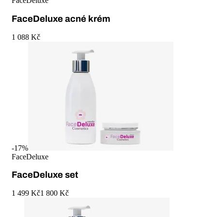
FaceDeluxe
FaceDeluxe acné krém
1 088 Kč
-
17
%
FaceDeluxe
FaceDeluxe set
1 499 Kč
1 800 Kč