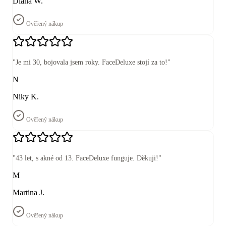
Diana W.
Ověřený nákup
"
Je mi 30, bojovala jsem roky. FaceDeluxe stojí za to!
"
N
Niky K.
Ověřený nákup
"
43 let, s akné od 13. FaceDeluxe funguje. Děkuji!
"
M
Martina J.
Ověřený nákup