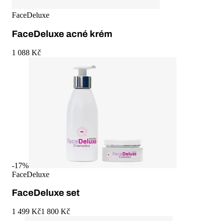
FaceDeluxe
FaceDeluxe acné krém
1 088 Kč
-
17
%
FaceDeluxe
FaceDeluxe set
1 499 Kč
1 800 Kč