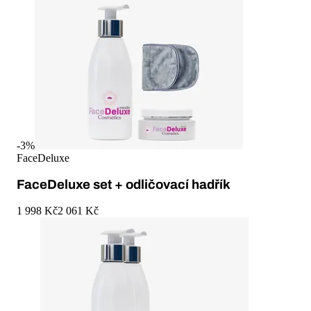
-
3
%
FaceDeluxe
FaceDeluxe set + odličovací hadřík
1 998 Kč
2 061 Kč