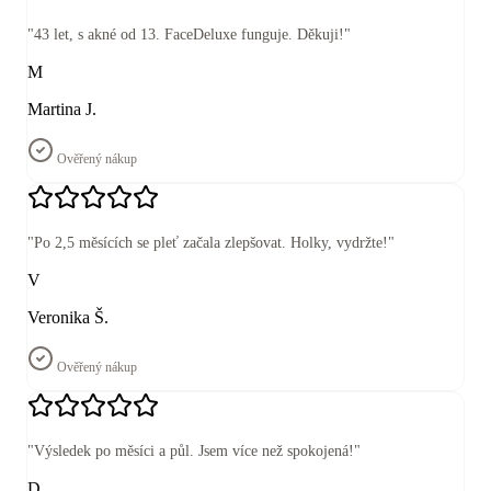
"
43 let, s akné od 13. FaceDeluxe funguje. Děkuji!
"
M
Martina J.
Ověřený nákup
"
Po 2,5 měsících se pleť začala zlepšovat. Holky, vydržte!
"
V
Veronika Š.
Ověřený nákup
"
Výsledek po měsíci a půl. Jsem více než spokojená!
"
D