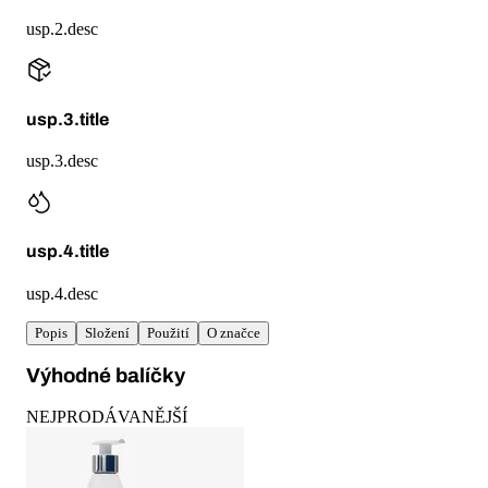
usp.2.desc
usp.3.title
usp.3.desc
usp.4.title
usp.4.desc
Popis
Složení
Použití
O značce
Výhodné balíčky
NEJPRODÁVANĚJŠÍ