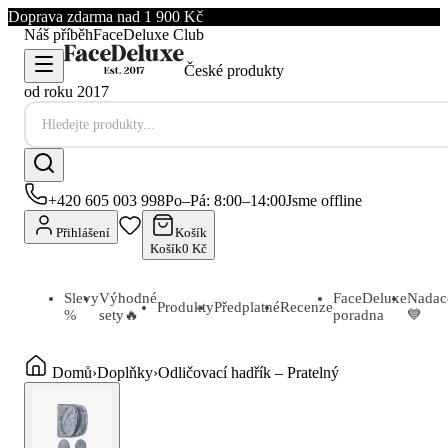
Doprava zdarma nad 1 900 Kč
Náš příběh
FaceDeluxe Club
České produkty
od roku 2017
+420 605 003 998
Po–Pá: 8:00–14:00
Jsme offline
Přihlášení
Košík
Košík
0 Kč
Slevy
Výhodné
FaceDeluxe
Nadac
Produkty
Předplatné
Recenze
%
sety
🔥
poradna
💙
Domů
›
Doplňky
›
Odličovací hadřík – Pratelný