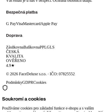
Váš email je u nás v bezpečí.
Ochrana osobních údajů
.
Bezpečná platba
G Pay
Visa
Mastercard
Apple Pay
Doprava
Zásilkovna
Balíkovna
PPL
GLS
ČESKÁ
KVALITA
OVĚŘENO
4.9★
©
2026
FaceDeluxe s.r.o.
· IČO:
07825552
Podmínky
GDPR
Cookies
Soukromí a cookies
Používáme cookies pro základní funkce e-shopu a s vaším