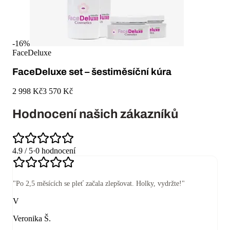
-
16
%
FaceDeluxe
FaceDeluxe set – šestiměsíční kúra
2 998 Kč
3 570 Kč
Hodnocení našich zákazníků
4.9
/ 5
·
0
hodnocení
"
Po 2,5 měsících se pleť začala zlepšovat. Holky, vydržte!
"
V
Veronika Š.