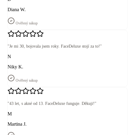
Diana W.
Ověřený nákup
"
Je mi 30, bojovala jsem roky. FaceDeluxe stojí za to!
"
N
Niky K.
Ověřený nákup
"
43 let, s akné od 13. FaceDeluxe funguje. Děkuji!
"
M
Martina J.