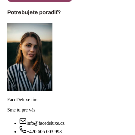
Sme tu pre vás
info@facedeluxe.cz
+420 605 003 998
Po–Pá: 8:00–14:00
Zákaznícky servis
Sledovanie objednávky
Doprava a platba
Vrátenie tovaru
Odstoupit od smlouvy
Garance 90 dní
Overovanie recenzií
Obchodné podmienky
Ochrana osobných údajov
Cookies
Informácie pre vás