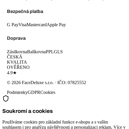
Soukromí a cookies
Používáme cookies pro základní funkce e-shopu a s vaším
souhlasem i pro analýzu návštěvnosti a personalizaci reklam. Více v
zásadách cookies
a
ochraně osobních údajů
.
Nastavení cookies
Přijmout vše
Pouze nezbytné
-
10
%
na první
objednávku