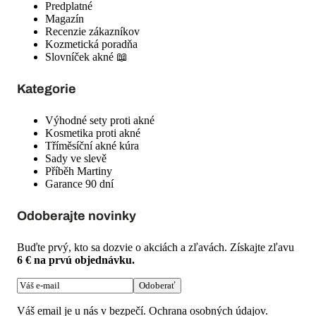
6 € na prvú objednávku.
Odoberať
Váš email je u nás v bezpečí.
Ochrana osobných údajov
.
Bezpečná platba
G Pay
Visa
Mastercard
Apple Pay
Doprava
Zásilkovna
Balíkovna
PPL
GLS
ČESKÁ
KVALITA
OVĚŘENO
4.9★
©
2026
FaceDeluxe s.r.o.
· IČO:
07825552
Podmienky
GDPR
Cookies