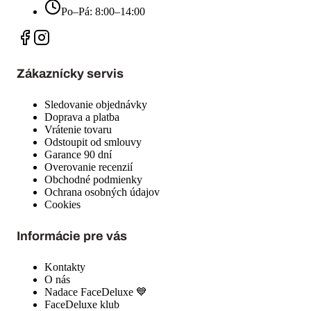
Kontakty
O nás
Nadace FaceDeluxe 💙
FaceDeluxe klub
Predplatné
Magazín
Recenzie zákazníkov
Kozmetická poradňa
Slovníček akné 📖
Kategorie
Výhodné sety proti akné
Kosmetika proti akné
Tříměsíční akné kúra
Sady ve slevě
Příběh Martiny
Garance 90 dní
Odoberajte novinky
Buďte prvý, kto sa dozvie o akciách a zľavách. Získajte zľavu