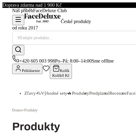
FaceDeluxe
Odličovací hadřík – Pratelný
Skladem
227 Kč
Do košíku
🇨🇿
Český produkt
-
90
%