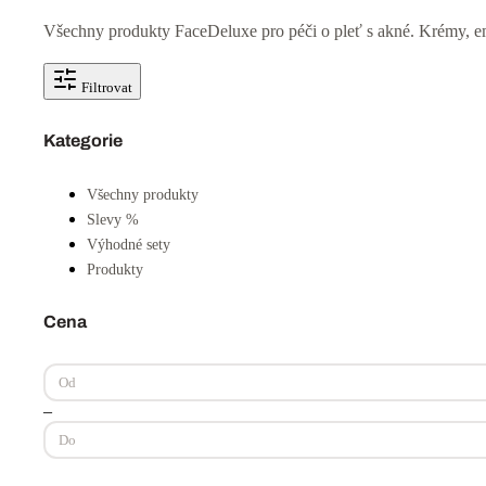
FaceDeluxe
Online akné deník
Skladem
59 Kč
604 Kč
Do košíku
🇨🇿
Český produkt
-
15
%