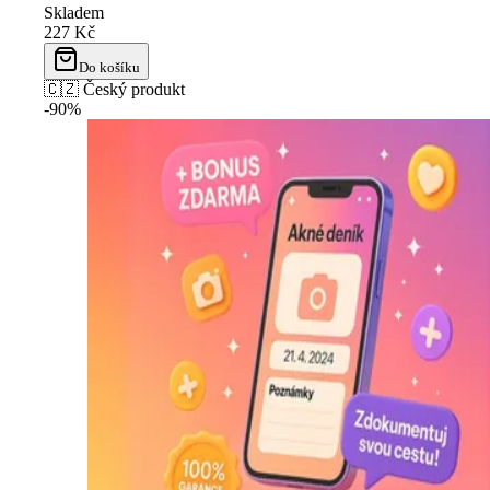
Recenzie zákazníkov
Kozmetická poradňa
Slovníček akné 📖
Kategorie
Výhodné sety proti akné
Kosmetika proti akné
Tříměsíční akné kúra
Sady ve slevě
Příběh Martiny
Garance 90 dní
Odoberajte novinky
Buďte prvý, kto sa dozvie o akciách a zľavách. Získajte zľavu
6
Odoberať
Váš email je u nás v bezpečí.
Ochrana osobných údajov
.
Bezpečná platba