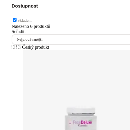
🇨🇿
Český produkt
FaceDeluxe