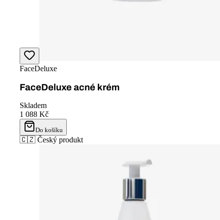
Vánoční FaceDeluxe balíček
Skladem
2 698 Kč
Do košíku
usp.1.title
usp.2.title
usp.3.title
usp.4.title