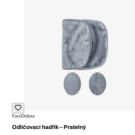
Zákaznícky servis
Sledovanie objednávky
Doprava a platba
Vrátenie tovaru
Odstoupit od smlouvy
Garance 90 dní
Overovanie recenzií
Obchodné podmienky
Ochrana osobných údajov
Cookies
Informácie pre vás
Kontakty
O nás
Nadace FaceDeluxe 💙
FaceDeluxe klub
Predplatné
Magazín