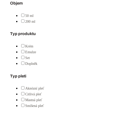
FaceDeluxe
Tříměsíční program
Skladem
1 331 Kč
1 561 Kč
Do košíku