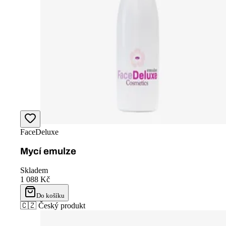
Potrebujete poradiť?
FaceDeluxe tím
Sme tu pre vás
info@facedeluxe.cz
+420 605 003 998
Po–Pá: 8:00–14:00