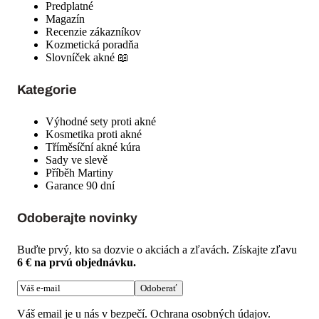
Predplatné
Magazín
Recenzie zákazníkov
Kozmetická poradňa
Slovníček akné 📖
Kategorie
Výhodné sety proti akné
Kosmetika proti akné
Tříměsíční akné kúra
Sady ve slevě
Příběh Martiny
Garance 90 dní
Odoberajte novinky
Buďte prvý, kto sa dozvie o akciách a zľavách. Získajte zľavu
6 € na prvú objednávku.
Odoberať
Váš email je u nás v bezpečí.
Ochrana osobných údajov
.