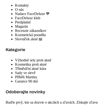
Kontakty
O nás
Nadace FaceDeluxe 💙
FaceDeluxe klub
Predplatné
Magazín
Recenzie zákazníkov
Kozmetická poradňa
Slovníček akné 📖
Kategorie
Výhodné sety proti akné
Kosmetika proti akné
Tříměsíční akné kúra
Sady ve slevě
Příběh Martiny
Garance 90 dní
Odoberajte novinky
Buďte prvý, kto sa dozvie o akciách a zľavách. Získajte zľavu