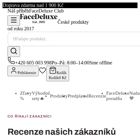
Doprava zdarma nad 1 900 Kč
Náš příběh
FaceDeluxe Club
České produkty
od roku 2017
+420 605 003 998
Po–Pá: 8:00–14:00
Sme offline
Prihlásenie
Košík
Košík
0 Kč
Zľavy
Výhodné
FaceDeluxe
Nada
Produkty
Predplatné
Recenzie
%
sety
🔥
poradňa
💙
CO ŘÍKAJÍ ZÁKAZNÍCI
Recenze našich zákazníků