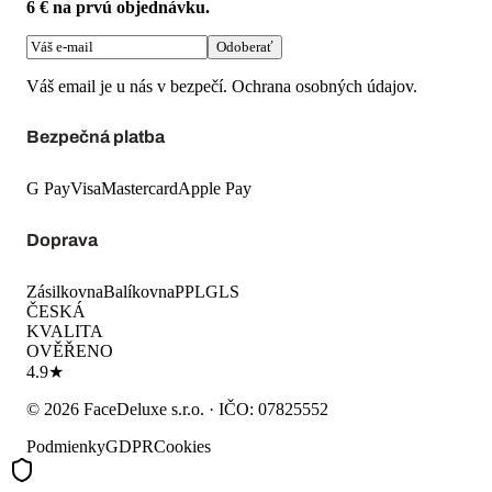
6 € na prvú objednávku.
Odoberať
Váš email je u nás v bezpečí.
Ochrana osobných údajov
.
Bezpečná platba
G Pay
Visa
Mastercard
Apple Pay
Doprava
Zásilkovna
Balíkovna
PPL
GLS
ČESKÁ
KVALITA
OVĚŘENO
4.9★
©
2026
FaceDeluxe s.r.o.
· IČO:
07825552
Podmienky
GDPR
Cookies