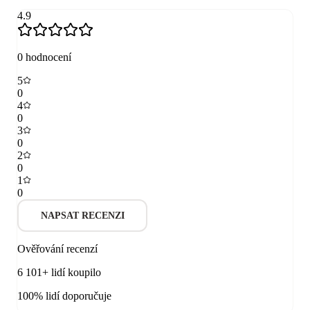
4.9
0
hodnocení
5
0
4
0
3
0
2
0
1
0
NAPSAT RECENZI
Ověřování recenzí
6 101+ lidí koupilo
100% lidí doporučuje