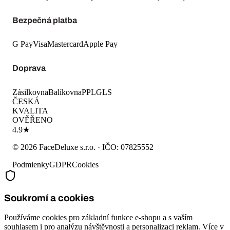
Bezpečná platba
G Pay
Visa
Mastercard
Apple Pay
Doprava
Zásilkovna
Balíkovna
PPL
GLS
ČESKÁ
KVALITA
OVĚŘENO
4.9★
©
2026
FaceDeluxe s.r.o.
· IČO:
07825552
Podmienky
GDPR
Cookies
Soukromí a cookies
Používáme cookies pro základní funkce e-shopu a s vaším
souhlasem i pro analýzu návštěvnosti a personalizaci reklam. Více v