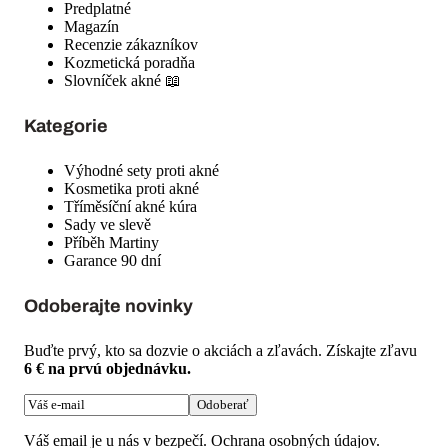
Predplatné
Magazín
Recenzie zákazníkov
Kozmetická poradňa
Slovníček akné 📖
Kategorie
Výhodné sety proti akné
Kosmetika proti akné
Tříměsíční akné kúra
Sady ve slevě
Příběh Martiny
Garance 90 dní
Odoberajte novinky
Buďte prvý, kto sa dozvie o akciách a zľavách. Získajte zľavu
6 € na prvú objednávku.
Odoberať
Váš email je u nás v bezpečí.
Ochrana osobných údajov
.