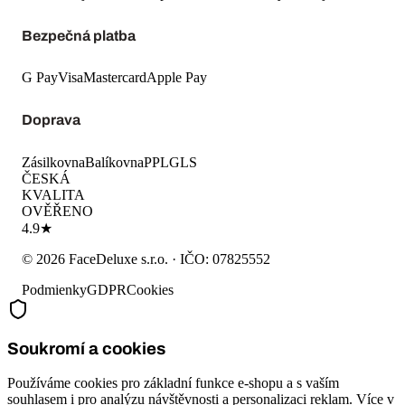
Bezpečná platba
G Pay
Visa
Mastercard
Apple Pay
Doprava
Zásilkovna
Balíkovna
PPL
GLS
ČESKÁ
KVALITA
OVĚŘENO
4.9★
©
2026
FaceDeluxe s.r.o.
· IČO:
07825552
Podmienky
GDPR
Cookies
Soukromí a cookies
Používáme cookies pro základní funkce e-shopu a s vaším
souhlasem i pro analýzu návštěvnosti a personalizaci reklam. Více v