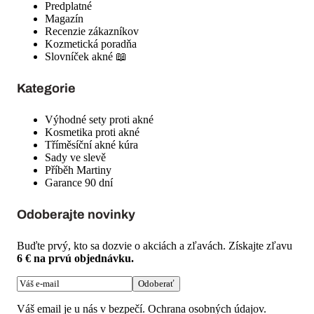
Predplatné
Magazín
Recenzie zákazníkov
Kozmetická poradňa
Slovníček akné 📖
Kategorie
Výhodné sety proti akné
Kosmetika proti akné
Tříměsíční akné kúra
Sady ve slevě
Příběh Martiny
Garance 90 dní
Odoberajte novinky
Buďte prvý, kto sa dozvie o akciách a zľavách. Získajte zľavu
6 € na prvú objednávku.
Odoberať
Váš email je u nás v bezpečí.
Ochrana osobných údajov
.